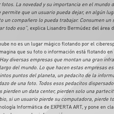
 fotos. La novedad y su importancia en el mundo 
ue permite que un usuario pueda dejar, en algún lu
o un compañero lo pueda trabajar. Consumen un se
ar todo eso”
, explica Lisandro Bermúdez del área 
ube no es un lugar mágico flotando por el ciberespa
imagina que su foto o información está flotando en 
Hay diversas empresas que montan una gran infrae
o largo del mundo. Lo que hacen estas empresas es
tintos puntos del planeta, un pedacito de la inform
dazo de una foto. Todos esos pedacitos dispersado
os pierden un data center, pierden solo una parteci
io, si un usuario pierde su computadora, pierde t
cnología Informática de EXPERTA ART, y pone en cla