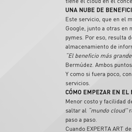
tiene el cloud en el conc
UNA NUBE DE BENEFIC
Este servicio, que en el
Google, junto a otras en
pymes. Por eso, resulta 
almacenamiento de infor
“El beneficio más grande 
Bermúdez. Ambos puntos 
Y como si fuera poco, con
servicios.
CÓMO EMPEZAR EN EL
Menor costo y facilidad d
saltar al
“mundo cloud”
r
paso a paso.
Cuando EXPERTA ART decid