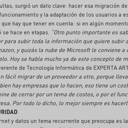
ltas, surgió un dato clave: hacer esa migración de
 funcionamiento y la adaptación de los usuarios a e
 que hay que tener en cuenta: si en algún momento
si se hace en etapas.
“Otro punto importante es sab
 para subir toda la información que quiere subir a
azon, y quizás la nube de Microsoft le conviene a
plo. Hoy se habla mucho ya de este concepto de mul
Gerente de Tecnología Informática de EXPERTA ART
 fácil migrar de un proveedor a otro, porque llev
i bien hay empresas que lo hacen, eso tiene un cos
ne de cerrar por un tema de costos, o por el fu
esa. Por todo lo dicho, lo mejor siempre es hacerl
URIDAD
net y datos un tema recurrente que preocupa es la