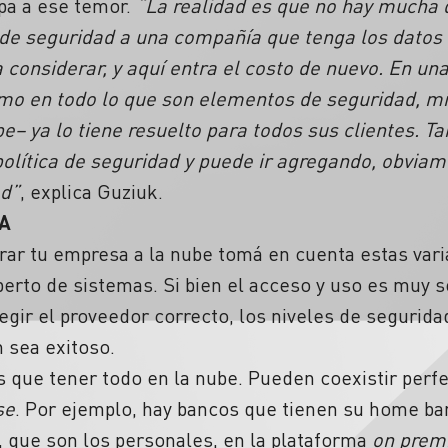
pa a ese temor.
“La realidad es que no hay mucha d
de seguridad a una compañía que tenga los datos 
a considerar, y aquí entra el costo de nuevo. En u
imo en todo lo que son elementos de seguridad, m
– ya lo tiene resuelto para todos sus clientes. T
olítica de seguridad y puede ir agregando, obvia
ad”
, explica Guziuk.
A
rar tu empresa a la nube tomá en cuenta estas vari
erto de sistemas. Si bien el acceso y uso es muy se
gir el proveedor correcto, los niveles de seguridad
 sea exitoso.
 que tener todo en la nube. Pueden coexistir perf
se
. Por ejemplo, hay bancos que tienen su home ban
, que son los personales, en la plataforma
on prem