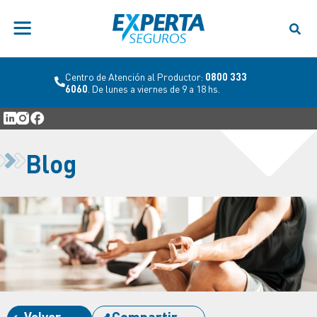
Centro de Atención al Productor:
0800 333
6060
. De lunes a viernes de 9 a 18 hs.
Blog
Volver