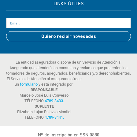
LINKS ÚTILES
Quiero recibir novedades
La entidad aseguradora dispone de un Servicio de Atención al
Asegurado que atenderá las consultas y reclamos que presenten los
tomadores de seguros, asegurados, beneficiarios y/o derechohabientes.
El Servicio de Atención al Asegurado ofrece
un
formulario
y está integrado por:
RESPONSABLE
Marcelo José Luis Converso
TÉLEFONO
4789-3433
.
SUPLENTE
Elizabeth Lujan Palazzo Montiel
TÉLEFONO
4789-3441
.
Nº de inscripción en SSN 0880