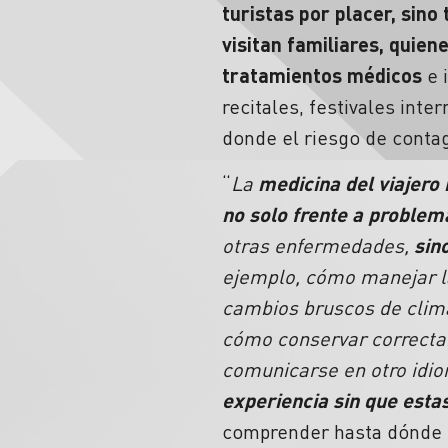
turistas por placer, sin
visitan familiares, quien
tratamientos médicos
e 
recitales, festivales int
donde el riesgo de
conta
“
La
medicina del viajero
no solo frente a problem
otras enfermedades,
sin
ejemplo, cómo manejar l
cambios bruscos de clima 
cómo conservar correcta
comunicarse en otro idi
experiencia sin que esta
comprender hasta dónde l