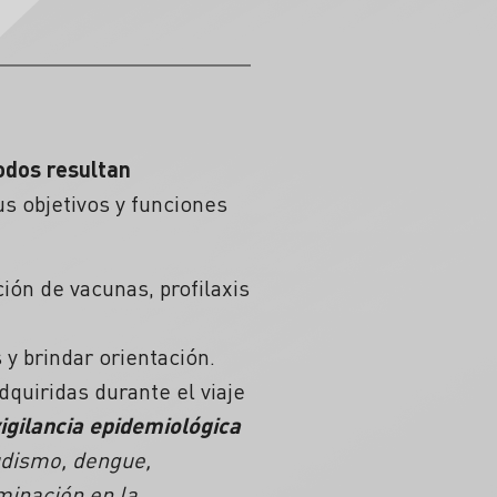
odos resultan
sus objetivos y funciones
ción de vacunas, profilaxis
 y brindar orientación.
quiridas durante el viaje
vigilancia epidemiológica
udismo, dengue,
minación en la