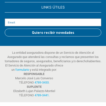
LINKS ÚTILES
Quiero recibir novedades
La entidad aseguradora dispone de un Servicio de Atención al
Asegurado que atenderá las consultas y reclamos que presenten los
tomadores de seguros, asegurados, beneficiarios y/o derechohabientes.
El Servicio de Atención al Asegurado ofrece
un
formulario
y está integrado por:
RESPONSABLE
Marcelo José Luis Converso
TÉLEFONO
4789-3433
.
SUPLENTE
Elizabeth Lujan Palazzo Montiel
TÉLEFONO
4789-3441
.