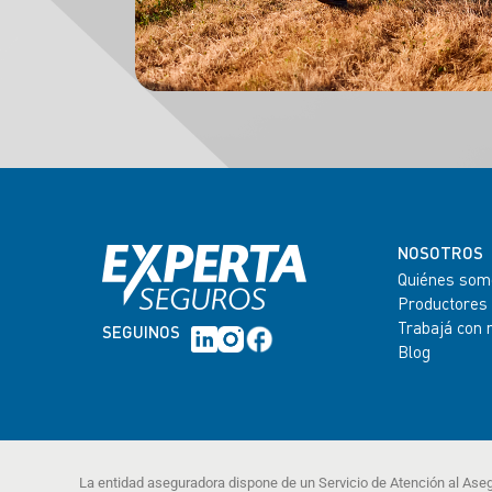
NOSOTROS
Quiénes som
Productores
Trabajá con 
SEGUINOS
Blog
La entidad aseguradora dispone de un Servicio de Atención al Ase