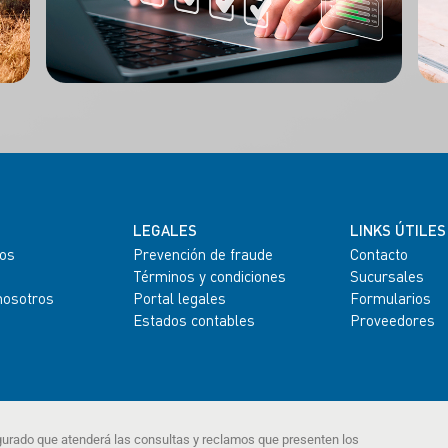
LEGALES
LINKS ÚTILES
os
Prevención de fraude
Contacto
Términos y condiciones
Sucursales
nosotros
Portal legales
Formularios
Estados contables
Proveedores
gurado que atenderá las consultas y reclamos que presenten los