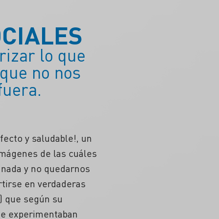
OCIALES
izar lo que
 que no nos
fuera.
rfecto y saludable!, un
imágenes de las cuáles
 nada y no quedarnos
rtirse en verdaderas
t) que según su
ue experimentaban