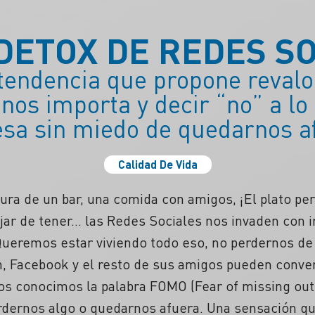
DETOX DE REDES S
tendencia que propone revalor
nos importa y decir “no” a lo
esa sin miedo de quedarnos a
Calidad De Vida
rtura de un bar, una comida con amigos, ¡El plato pe
jar de tener… las Redes Sociales nos invaden con 
ueremos estar viviendo todo eso, no perdernos de
m, Facebook y el resto de sus amigos pueden conve
ños conocimos la palabra FOMO (Fear of missing ou
rdernos algo o quedarnos afuera. Una sensación q