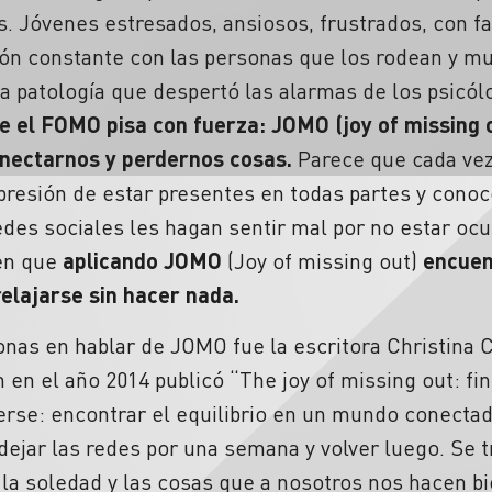
 Jóvenes estresados, ansiosos, frustrados, con fal
ón constante con las personas que los rodean y mu
a patología que despertó las alarmas de los psicó
e el FOMO pisa con fuerza: JOMO (joy of missing 
onectarnos y perdernos cosas.
Parece que cada ve
presión de estar presentes en todas partes y conoc
edes sociales les hagan sentir mal por no estar o
nen que
aplicando JOMO
(Joy of missing out)
encuen
relajarse sin hacer nada.
onas en hablar de JOMO fue la escritora Christina 
n en el año 2014 publicó “The joy of missing out: fi
erse: encontrar el equilibrio en un mundo conectado
 dejar las redes por una semana y volver luego. Se t
e la soledad y las cosas que a nosotros nos hacen 