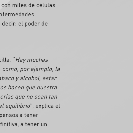
 con miles de células
 enfermedades
decir: el poder de
lla. “
Hay muchas
 como, por ejemplo, la
aco y alcohol, estar
cos hacen que nuestra
terias que no sean tan
l equilibrio
”, explica el
opensos a tener
nitiva, a tener un