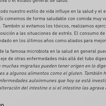
tiva o el estado general de salud.
do nuestro estilo de vida influye en la salud y el e
o. Si comemos de forma saludable con comida muy v
a. También si evitamos los tóxicos, realizamos ejerc
sición a las situaciones de estrés. El consumo d
ndado en los últimos años como aliados para mejora
 de la famosa microbiota en la salud en general pue
 eje de otras enfermedades más allá del tubo digest
 muchas migrañas pueden tener origen en lo dige
des a algunos alimentos como el gluten. También 
enfermedades autoinmunes que hoy se está invest
lteración del intestino o si el intestino las agrav
NO