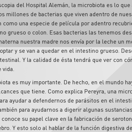
copia del Hospital Alemán, la microbiota es lo qu
 los millones de bacterias que viven adentro de nues
n como una especie de película por adentro recubri
tino grueso o colon. Esas bacterias las tenemos d
terna nuestra madre nos envía por la leche un mo
ptar y se van a quedar en el intestino grueso. Des
testinal. Y la calidad de ésta tendrá que ver con 
 vida.
biota es muy importante. De hecho, en el mundo hay
lcances que tiene. Como explica Pereyra, una micr
para ayudar a defendernos de parásitos en el intest
también para ayudarnos a digerir algunas sustancia
 conoce su papel clave en la fabricación de serot
ro. Y esto solo al hablar de la función digestiva d