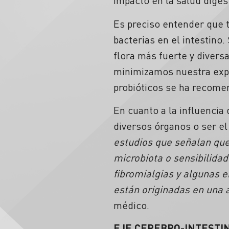
impacto en la salud diges
Es preciso entender que to
bacterias en el intestin
flora más fuerte y divers
minimizamos nuestra expo
probióticos se ha recome
En cuanto a la influencia
diversos órganos o ser el
estudios que señalan que
microbiota o sensibilida
fibromialgias y algunas 
están originadas en una a
médico.
EJE CEREBRO-INTESTI