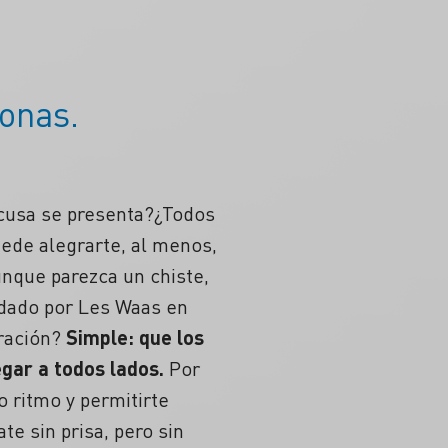
onas.
xcusa se presenta?¿Todos
ede alegrarte, al menos,
unque parezca un chiste,
ndado por Les Waas en
ración?
Simple: que los
egar a todos lados.
Por
o ritmo
y permitirte
te sin prisa, pero sin