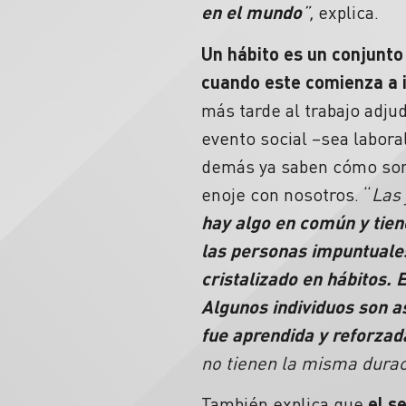
en el mundo
”,
explica.
Un hábito es un conjunto
cuando este comienza a i
más tarde al trabajo adj
evento social –sea labora
demás ya saben cómo somo
enoje con nosotros. “
Las 
hay algo en común y tien
las personas impuntuale
cristalizado en hábitos.
Algunos individuos son a
fue aprendida y reforza
no tienen la misma dura
También explica que
el s