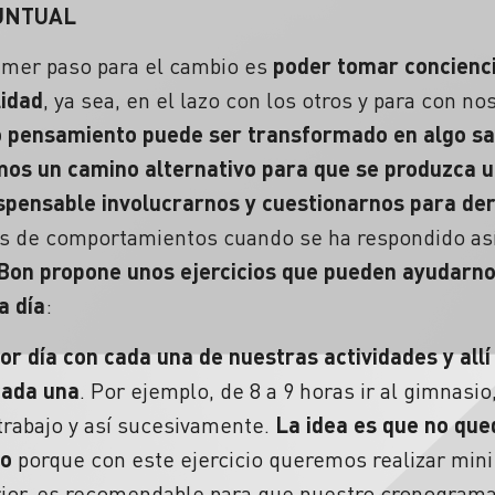
UNTUAL
primer paso para el cambio es
poder tomar concienci
lidad
, ya sea, en el lazo con los otros y para con 
 o pensamiento puede ser transformado en algo sa
s un camino alternativo para que se produzca 
ispensable involucrarnos y cuestionarnos para de
nes de comportamientos cuando se ha respondido a
Bon propone unos ejercicios que pueden ayudarnos
a día
:
por día con cada una de nuestras actividades y allí
cada una
. Por ejemplo, de 8 a 9 horas ir al gimnasio
 trabajo y así sucesivamente.
La idea es que no que
co
porque con este ejercicio queremos realizar mi
rior, es recomendable para que nuestro cronograma