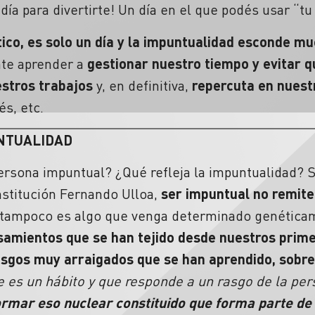
día para divertirte! Un día en el que podés usar “tu
tico, es solo un día y la impuntualidad esconde m
te aprender a
gestionar nuestro tiempo y evitar 
estros trabajos
y, en definitiva,
repercuta en nues
s, etc.
NTUALIDAD
ersona impuntual? ¿Qué refleja la impuntualidad?
S
institución Fernando Ulloa,
ser impuntual no remite
 tampoco es algo que venga determinado genéticam
samientos que se han tejido desde nuestros prime
asgos muy arraigados que se han aprendido, sobre 
es un hábito y que responde a un rasgo de la pers
ormar eso nuclear constituido que forma parte de