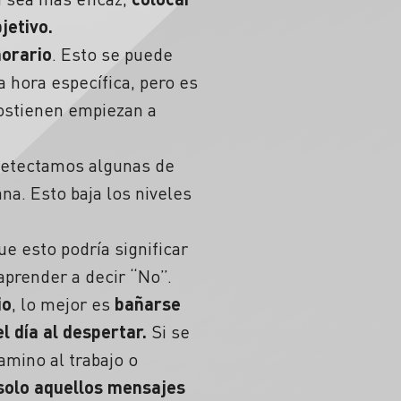
bjetivo.
horario
. Esto se puede
na hora específica, pero es
sostienen empiezan a
 detectamos algunas de
na. Esto baja los niveles
ue esto podría significar
 aprender a decir “No”.
io
, lo mejor es
bañarse
el día al despertar.
Si se
amino al trabajo o
solo aquellos mensajes