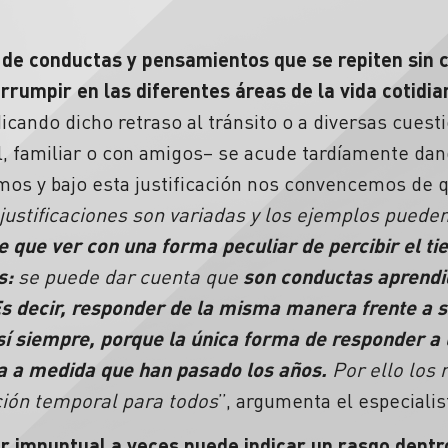
 de conductas y pensamientos que se repiten sin c
rrumpir en las diferentes áreas de la vida cotidia
udicando dicho
retraso
al tránsito o a diversas cuest
l, familiar o con amigos– se acude tardíamente da
s y bajo esta justificación nos convencemos de q
justificaciones son variadas y los ejemplos pueden
e que ver con una forma peculiar de percibir el t
s:
se puede dar cuenta que
son conductas aprendi
 Es decir, responder de la misma manera frente a s
sí siempre, porque la única forma de responder a
da a medida que han pasado los años.
Por ello los 
ción temporal para todos
”, argumenta el especialis
er impuntual a veces puede indicar un rasgo dentr