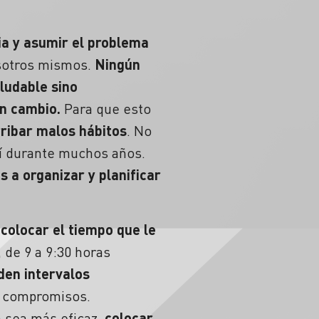
a y asumir el problema
nosotros mismos.
Ningún
ludable sino
un cambio.
Para que esto
rribar malos hábitos
. No
sí durante muchos años.
 a organizar y planificar
 colocar el tiempo que le
, de 9 a 9:30 horas
den intervalos
ni compromisos.
 sea más eficaz,
colocar