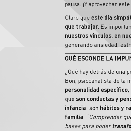
pausa. ¡Y aprovechar este 
Claro que
este día simpá
que trabajar.
Es importan
nuestros vínculos, en nu
generando ansiedad, estré
QUÉ ESCONDE LA
IMPU
¿Qué hay detrás de una p
Bon, psicoanalista de la 
personalidad específico
,
que
son conductas y pen
infancia
: son
hábitos y r
familia
. “
Comprender que 
bases para poder
transf