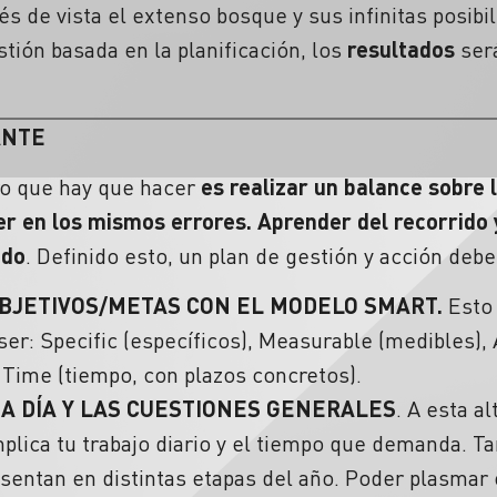
és de vista el extenso bosque y sus infinitas posib
stión basada en la planificación, los
resultados
ser
ANTE
ro que hay que hacer
es realizar un balance sobre 
er en los mismos errores. Aprender del recorrido y
ado
. Definido esto, un plan de gestión y acción deb
BJETIVOS/METAS CON EL MODELO SMART.
Esto
ser: Specific (específicos), Measurable (medibles), 
 y Time (tiempo, con plazos concretos).
 A DÍA Y LAS CUESTIONES GENERALES
. A esta a
mplica tu trabajo diario y el tiempo que demanda. T
sentan en distintas etapas del año. Poder plasmar 