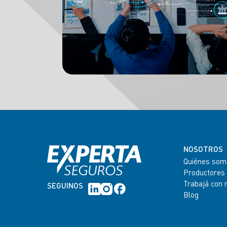
NOSOTROS
Quiénes som
Productores
Trabajá con 
SEGUINOS
Blog