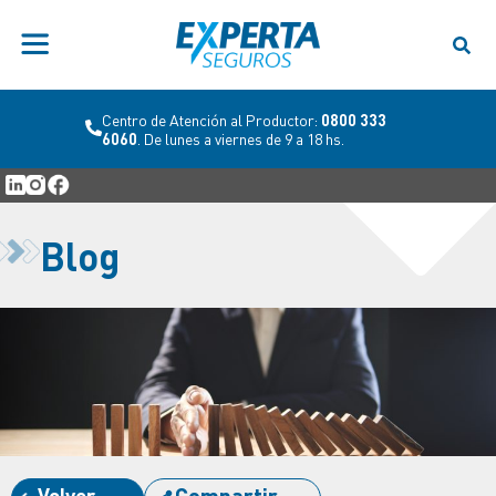
Centro de Atención al Productor:
0800 333
6060
. De lunes a viernes de 9 a 18 hs.
Blog
Volver