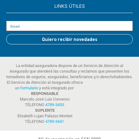
LINKS ÚTILES
Quiero recibir novedades
La entidad aseguradora dispone de un Servicio de Atención al
Asegurado que atenderá las consultas y reclamos que presenten los
tomadores de seguros, asegurados, beneficiarios y/o derechohabientes.
El Servicio de Atención al Asegurado ofrece
un
formulario
y está integrado por:
RESPONSABLE
Marcelo José Luis Converso
TÉLEFONO
4789-3433
.
SUPLENTE
Elizabeth Lujan Palazzo Montiel
TÉLEFONO
4789-3441
.