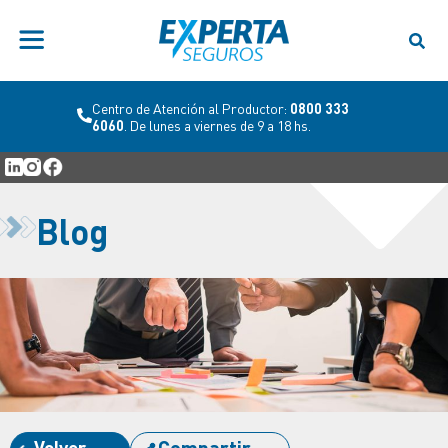
Centro de Atención al Cliente:
0800 777 7278
.
0 333
De lunes a viernes de 8 a 20 hs y sábados de 8 a
12 hs
Blog
Volver