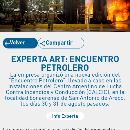
Volver
Compartir
EXPERTA ART: ENCUENTRO
PETROLERO
La empresa organizó una nueva edición del
"Encuentro Petrolero", llevado a cabo en las
instalaciones del Centro Argentino de Lucha
Contra Incendios y Conducción (CALCIC), en la
localidad bonaerense de San Antonio de Areco,
los días 30 y 31 de agosto pasados.
Info Experta
La empresa organizó una nueva edición del «Encuentro