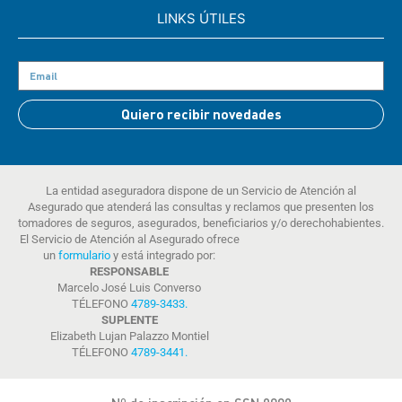
LINKS ÚTILES
Quiero recibir novedades
La entidad aseguradora dispone de un Servicio de Atención al
Asegurado que atenderá las consultas y reclamos que presenten los
tomadores de seguros, asegurados, beneficiarios y/o derechohabientes.
El Servicio de Atención al Asegurado ofrece
un
formulario
y está integrado por:
RESPONSABLE
Marcelo José Luis Converso
TÉLEFONO
4789-3433
.
SUPLENTE
Elizabeth Lujan Palazzo Montiel
TÉLEFONO
4789-3441
.