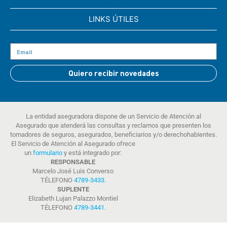
LINKS ÚTILES
Quiero recibir novedades
La entidad aseguradora dispone de un Servicio de Atención al
Asegurado que atenderá las consultas y reclamos que presenten los
tomadores de seguros, asegurados, beneficiarios y/o derechohabientes.
El Servicio de Atención al Asegurado ofrece
un
formulario
y está integrado por:
RESPONSABLE
Marcelo José Luis Converso
TÉLEFONO
4789-3433
.
SUPLENTE
Elizabeth Lujan Palazzo Montiel
TÉLEFONO
4789-3441
.