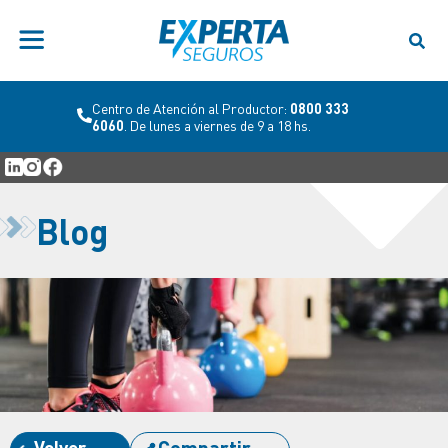
Centro de Atención al Productor:
0800 333
6060
. De lunes a viernes de 9 a 18 hs.
Blog
Volver