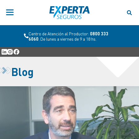
Centro de Atención al Productor:
0800 333
6060
. De lunes a viernes de 9 a 18 hs.
Blog