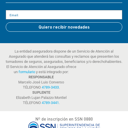
Quiero recibir novedades
La entidad aseguradora dispone de un Servicio de Atención al
Asegurado que atenderá las consultas y reclamos que presenten los
tomadores de seguros, asegurados, beneficiarios y/o derechohabientes.
El Servicio de Atención al Asegurado ofrece
un
formulario
y está integrado por:
RESPONSABLE
Marcelo José Luis Converso
TÉLEFONO
4789-3433
.
SUPLENTE
Elizabeth Lujan Palazzo Montiel
TÉLEFONO
4789-3441
.
Nº de inscripción en SSN 0880