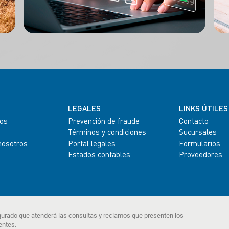
LEGALES
LINKS ÚTILES
os
Prevención de fraude
Contacto
Términos y condiciones
Sucursales
nosotros
Portal legales
Formularios
Estados contables
Proveedores
gurado que atenderá las consultas y reclamos que presenten los
entes.