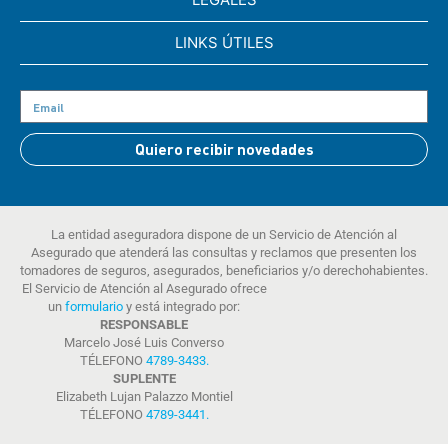
LINKS ÚTILES
Quiero recibir novedades
La entidad aseguradora dispone de un Servicio de Atención al
Asegurado que atenderá las consultas y reclamos que presenten los
tomadores de seguros, asegurados, beneficiarios y/o derechohabientes.
El Servicio de Atención al Asegurado ofrece
un
formulario
y está integrado por:
RESPONSABLE
Marcelo José Luis Converso
TÉLEFONO
4789-3433
.
SUPLENTE
Elizabeth Lujan Palazzo Montiel
TÉLEFONO
4789-3441
.