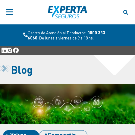
Centro de Atención al Productor:
0800 333
6060
. De lunes a viernes de 9 a 18 hs.
Blog
Volver