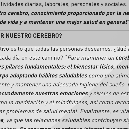
ividades diarias, laborales, personales y sociales. 
tro cerebro, conocimiento proporcionado por la ne
de vida y a mantener una mejor salud en general
AR NUESTRO CEREBRO?
ctivo es lo que todas las personas deseamos. ¿Qué 
cada día en este camino? “
Para mantener un
cereb
s pilares fundamentales: el bienestar físico, ment
rpo adoptando hábitos saludables
como una alime
ente y mantener una adecuada higiene del sueño
.
decuadamente nuestras emociones
y niveles de es
omo la meditación y el mindfulness, así como reco
ar problemas de salud mental. Finalmente, es vit
es
, ya que las relaciones saludables contribuyen si
gnitivo.
En resumen
,
un enfoque integral que combi