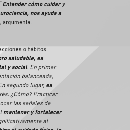
“
Entender cómo cuidar y
urociencia, nos ayuda a
”, argumenta.
acciones o hábitos
ro saludable, es
al y social
. En primer
ntación balanceada,
En segundo lugar,
es
trés. ¿Cómo? Practicar
nocer las señales de
al
mantener y fortalecer
gnificativamente al
ne el cuidado físico, la