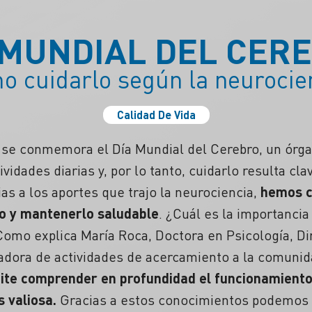
 MUNDIAL DEL CER
 cuidarlo según la neurocie
Calidad De Vida
ño se conmemora el
Día Mundial del Cerebro
, un órg
ividades diarias y, por lo tanto, cuidarlo resulta cla
as a los aportes que trajo la
neurociencia
,
hemos 
lo y mantenerlo saludable
.
¿Cuál es la importancia
 Como explica María Roca, Doctora en Psicología, D
adora de actividades de acercamiento a la comuni
ite comprender en profundidad el funcionamiento
 valiosa.
Gracias a estos conocimientos podemos 