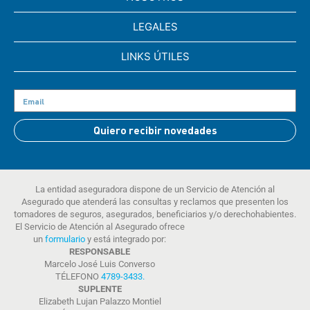
LEGALES
LINKS ÚTILES
Quiero recibir novedades
La entidad aseguradora dispone de un Servicio de Atención al
Asegurado que atenderá las consultas y reclamos que presenten los
tomadores de seguros, asegurados, beneficiarios y/o derechohabientes.
El Servicio de Atención al Asegurado ofrece
un
formulario
y está integrado por:
RESPONSABLE
Marcelo José Luis Converso
TÉLEFONO
4789-3433
.
SUPLENTE
Elizabeth Lujan Palazzo Montiel