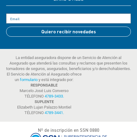
Quiero recibir novedades
La entidad aseguradora dispone de un Servicio de Atención al
Asegurado que atenderá las consultas y reclamos que presenten los
tomadores de seguros, asegurados, beneficiarios y/o derechohabientes.
El Servicio de Atención al Asegurado ofrece
un
formulario
y está integrado por:
RESPONSABLE
Marcelo José Luis Converso
TÉLEFONO
4789-3433
.
SUPLENTE
Elizabeth Lujan Palazzo Montiel
TÉLEFONO
4789-3441
.
Nº de inscripción en SSN 0880