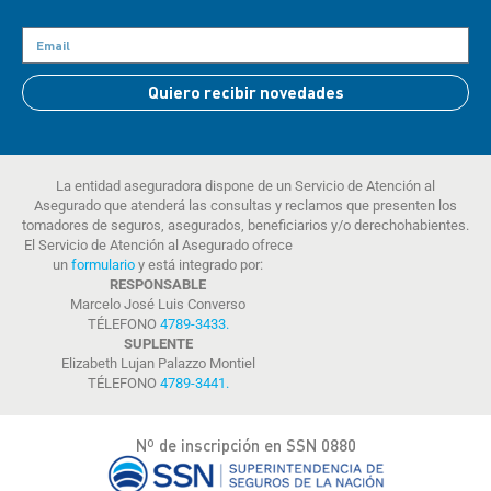
Quiero recibir novedades
La entidad aseguradora dispone de un Servicio de Atención al
Asegurado que atenderá las consultas y reclamos que presenten los
tomadores de seguros, asegurados, beneficiarios y/o derechohabientes.
El Servicio de Atención al Asegurado ofrece
un
formulario
y está integrado por:
RESPONSABLE
Marcelo José Luis Converso
TÉLEFONO
4789-3433
.
SUPLENTE
Elizabeth Lujan Palazzo Montiel
TÉLEFONO
4789-3441
.
Nº de inscripción en SSN 0880