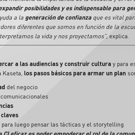
 expandir posibilidades y es indispensable para g
yuda a la
generación de confianza
que es vital par
dores diferentes que somos en función de la escu
nterpretamos la vida y nos proyectamos”,
explica.
ercar a las audiencias y construir cultura
y para e
a Kaseta,
los pasos básicos para armar un plan
so
ad
del negocio
comunicacionales
ncias
 claves
para luego pensar las tácticas y el storytelling
na CI eficaz es poder empoderar el rol de la comu