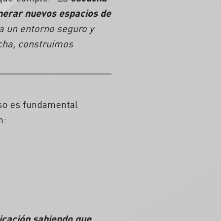
enerar nuevos espacios de
a un entorno seguro y
cha, construimos
so es fundamental
n:
nicación sabiendo que