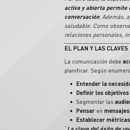
activa y abierta permite
conversación
. Además, a
saludable. Como observa
relaciones personales, i
EL PLAN Y LAS CLAVES
La comunicación debe
ac
planificar. Según enumer
Entender la necesid
Definir los objetivos
Segmentar las
audie
Pensar
en
mensajes
Establecer métricas
“
La clave del éxito de u