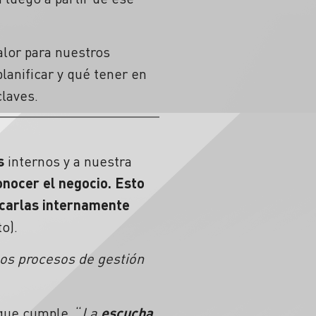
lor para nuestros
lanificar y qué tener en
claves.
s
internos y a nuestra
onocer el negocio. Esto
icarlas internamente
cto).
los procesos de gestión
 que cumple. “
La
escucha