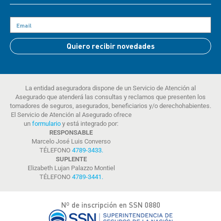
Quiero recibir novedades
La entidad aseguradora dispone de un Servicio de Atención al
Asegurado que atenderá las consultas y reclamos que presenten los
tomadores de seguros, asegurados, beneficiarios y/o derechohabientes.
El Servicio de Atención al Asegurado ofrece
un
formulario
y está integrado por:
RESPONSABLE
Marcelo José Luis Converso
TÉLEFONO
4789-3433
.
SUPLENTE
Elizabeth Lujan Palazzo Montiel
TÉLEFONO
4789-3441
.
Nº de inscripción en SSN 0880