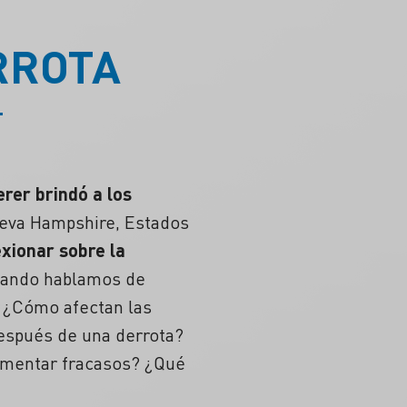
RROTA
.
rer brindó a los
ueva Hampshire, Estados
exionar sobre la
uando hablamos de
 ¿
Cómo afectan las
después de una derrota?
erimentar fracasos? ¿Qué