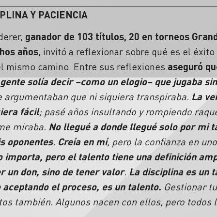
PLINA Y PACIENCIA
derer,
ganador de 103 títulos, 20 en torneos Gran
chos años
, invitó a reflexionar sobre qué es el éxit
l mismo camino. Entre sus reflexiones
aseguró que
gente solía decir –como un elogio– que jugaba si
e argumentaban que ni siquiera transpiraba.
La ve
era fácil
; pasé años insultando y rompiendo raque
 me miraba.
No llegué a donde llegué solo por mi ta
is oponentes
.
Creía en mí
, pero la confianza en un
o importa, pero el talento tiene una definición amp
r un don, sino de tener valor
.
La disciplina es un t
 aceptando el proceso, es un talento.
Gestionar tu
os también. Algunos nacen con ellos, pero todos l