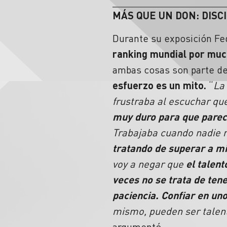
MÁS QUE UN DON: DISCI
Durante su exposición Fe
ranking mundial por mu
ambas cosas son parte de
esfuerzo es un mito.
“
La
frustraba al escuchar qu
muy duro
para que pareci
Trabajaba cuando nadie
tratando de superar a m
voy a negar que
el talent
veces no se trata de tene
paciencia.
Confiar en uno
mismo, pueden ser talent
argumentó.