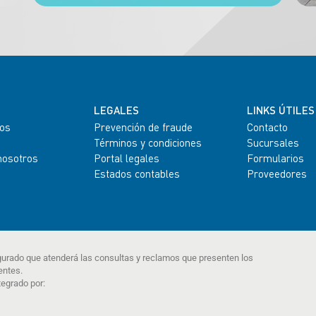
LEGALES
LINKS ÚTILES
os
Prevención de fraude
Contacto
Términos y condiciones
Sucursales
nosotros
Portal legales
Formularios
Estados contables
Proveedores
gurado que atenderá las consultas y reclamos que presenten los
entes.
tegrado por: