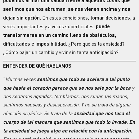
podemos armar una salida frente a aquellas cosas que
sentimos que nos abruman
,
se nos vienen encima y nos
dejan sin opción
. En estas condiciones,
tomar decisiones
, a
veces importantes y a veces superficiales,
puede
transformarse en un camino lleno de obstáculos,
dificultades e imposibilidad
. ¿Pero qué es la ansiedad?
¿Cómo bajar un cambio y vivir sin tanta anticipación?
ENTENDER DE QUÉ HABLAMOS
“
Muchas veces
sentimos que todo se acelera a tal punto
que hasta el corazón parece que se nos sale por la boca
y
nos sentimos agitados, temblamos, nos sudan las manos,
sentimos náuseas y desesperación. Y no se trata de alguna
afección orgánica. Se trata de la
ansiedad que nos toca el
cuerpo de tal manera que sentimos que todo lo invade
.
En
la ansiedad se juega algo en relación con la anticipación.
Eso que está más allá, que está por venir, se nos presenta