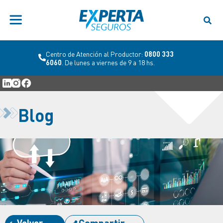
Centro de Atención al Productor:
0800 333
6060
. De lunes a viernes de 9 a 18 hs.
Blog
Volver