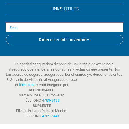
LINKS ÚTILES
Quiero recibir novedades
La entidad aseguradora dispone de un Servicio de Atención al
Asegurado que atenderá las consultas y reclamos que presenten los
tomadores de seguros, asegurados, beneficiarios y/o derechohabientes.
El Servicio de Atención al Asegurado ofrece
un
formulario
y está integrado por:
RESPONSABLE
Marcelo José Luis Converso
TÉLEFONO
4789-3433
.
SUPLENTE
Elizabeth Lujan Palazzo Montiel
TÉLEFONO
4789-3441
.