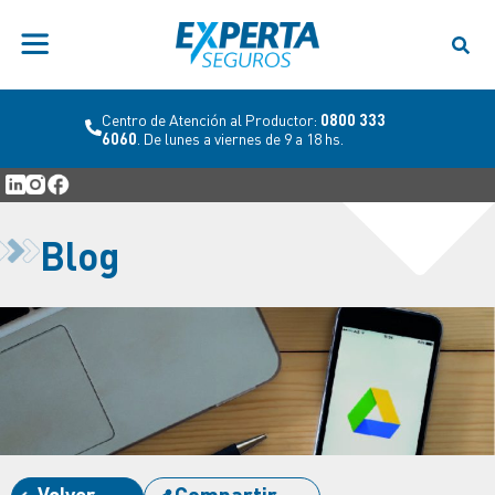
Centro de Atención al Productor:
0800 333
6060
. De lunes a viernes de 9 a 18 hs.
Blog
Volver