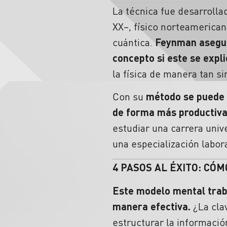
La técnica fue desarroll
XX–, físico norteamerica
cuántica.
Feynman asegur
concepto si este se expl
la física de manera tan s
Con su
método se puede 
de forma más productiv
estudiar una carrera univ
una especialización labor
4 PASOS AL ÉXITO:
CÓM
Este modelo mental traba
manera efectiva.
¿La clav
estructurar la informació