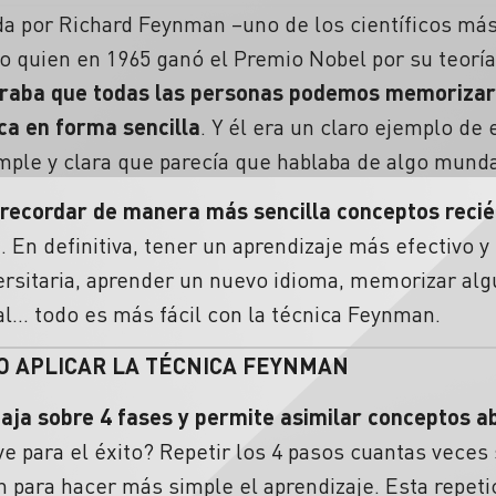
ada por Richard Feynman –uno de los científicos má
no quien en 1965 ganó el Premio Nobel por su teorí
aba que todas las personas podemos memorizar 
ica en forma sencilla
. Y él era un claro ejemplo de e
imple y clara que parecía que hablaba de algo mund
recordar de manera más sencilla conceptos recié
a
. En definitiva, tener un aprendizaje más efectivo 
ersitaria, aprender un nuevo idioma, memorizar al
al… todo es más fácil con la técnica Feynman.
O APLICAR LA TÉCNICA FEYNMAN
ja sobre 4 fases y permite asimilar conceptos ab
e para el éxito? Repetir los 4 pasos cuantas veces 
n para hacer más simple el aprendizaje. Esta repeti