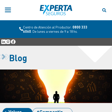
Centro de Atención al Productor:
0800 333
6060
. De lunes a viernes de 9 a 18 hs.
Blog
Volver