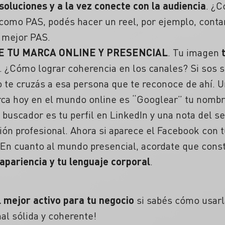
soluciones y a la vez conecte con la audiencia
.
¿C
como PAS, podés hacer un reel, por ejemplo, contan
l mejor PAS.
 TU MARCA ONLINE Y PRESENCIAL
. Tu imagen
.
¿Cómo lograr coherencia en los canales?
Si sos s
 te cruzás a esa persona que te reconoce de ahí. Un
ca hoy en el mundo online es “Googlear” tu nombre 
l buscador es tu perfil en LinkedIn y una nota del s
ión profesional. Ahora si aparece el Facebook con t
En cuanto al mundo presencial, acordate que const
apariencia y tu lenguaje corporal
.
 mejor activo para tu negocio
si sabés cómo usarla
al sólida y coherente!