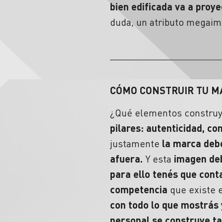
bien edificada va a proy
duda, un atributo megaimp
CÓMO CONSTRUIR TU 
¿Qué elementos construy
pilares:
autenticidad,
con
justamente
la marca debe
afuera.
Y esta
imagen deb
para ello tenés que conta
competencia
que existe 
con todo lo que mostrás 
personal se construye t