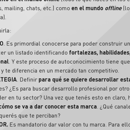
s, mailing, chats, etc.) como
en el mundo
offline
(lo
a).
irla:
O
. Es primordial conocerse para poder construir u
er un listado identificando
fortalezas, habilidades
onal
. Y este proceso de autoconocimiento tiene que
y te diferencia en un mercado tan competitivo.
ATEGIA
. Definir
para qué se quiere desarrollar es
es? ¿Es para buscar desarrollo profesional por otro
der en tu sector? Una vez que tenés esto en claro,
 cómo se va a dar conocer esta marca
. ¿Qué canal
querés que te perciban?
OR.
Es mandatorio dar valor con tu marca. Para el