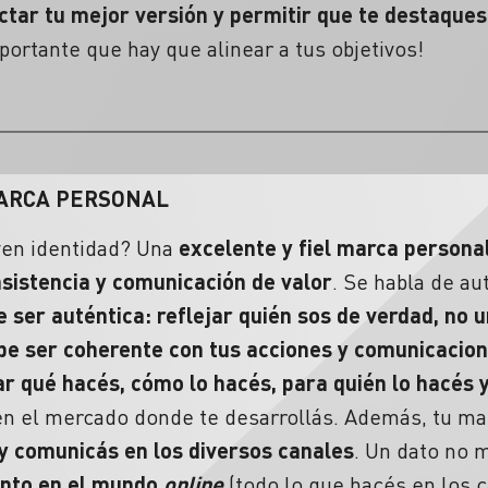
ectar tu mejor versión y permitir que te destaque
ortante que hay que alinear a tus objetivos!
MARCA PERSONAL
en identidad?
Una
excelente y fiel marca personal
sistencia
y comunicación de valor
. Se habla de
au
 ser auténtica: reflejar quién sos de verdad, no u
e ser coherente con tus acciones y comunicacio
r qué hacés, cómo lo hacés, para quién lo hacés y
en el mercado donde te desarrollás. Además, tu m
y comunicás en los diversos canales
. Un dato no
anto en el mundo
online
(todo lo que hacés en los 