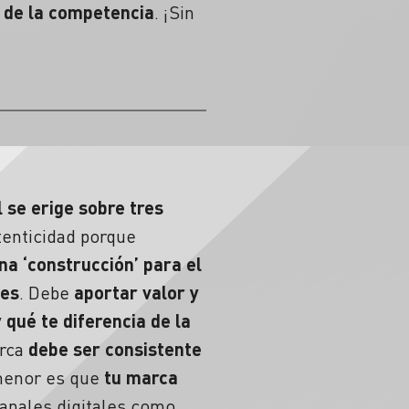
s de la competencia
. ¡Sin
 se erige sobre tres
tenticidad
porque
na ‘construcción’ para el
nes
. Debe
aportar valor y
 qué te diferencia de la
arca
debe ser consistente
 menor es que
tu marca
canales digitales como