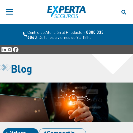
Centro de Atención al Productor:
0800 333
6060
. De lunes a viernes de 9 a 18 hs.
Blog
Volver