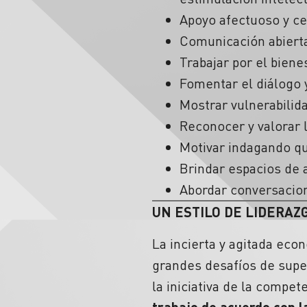
Apoyo afectuoso y ce
Comunicación abiert
Trabajar por el bien
Fomentar el diálogo 
Mostrar vulnerabilid
Reconocer y valorar 
Motivar indagando q
Brindar espacios de 
Abordar conversacion
UN ESTILO DE LIDERAZ
La incierta y agitada ec
grandes desafíos de super
la iniciativa de la compet
trabajo de acuerdo con l