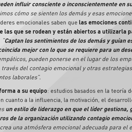
eden influir consciente o inconscientemente en su
bimos cómo se sienten los demás y esas emocione
 líderes emocionales saben que
las emociones conti
 las que se rodean y están abiertos a utilizarla pa
. “
Captan los sentimientos de los demás y guían 
coincida mejor con lo que se requiere para un d
empáticos, pueden ponerse en el lugar de los emp
ravés del contagio emocional y otras estrategias 
ntos laborales”.
forma a su equipo
: estudios basados en la teoría d
n cuanto a la influencia, la motivación, el desarrol
 es
un estilo de liderazgo en que el líder gestiona, 
os de la organización utilizando contagio emocio
 crea una atmósfera emocional adecuada para el eq