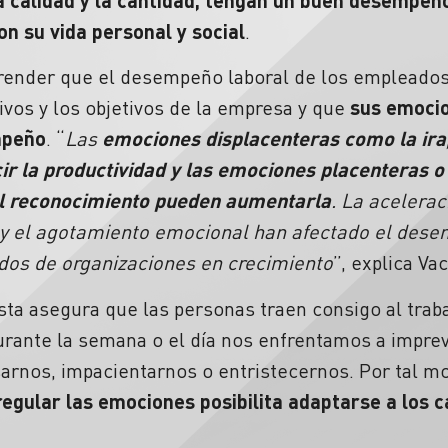
on su vida personal y social
.
render que el desempeño laboral de los empleado
ivos y los objetivos de la empresa y que
sus emocio
mpeño
. “
Las
emociones displacenteras como la ira, 
ir la productividad y las emociones placenteras 
 el reconocimiento pueden aumentarla
. La acelerac
s y el agotamiento emocional han afectado el des
dos de organizaciones en crecimiento
”, explica Vac
lista asegura que las personas traen consigo al tra
rante la semana o el día nos enfrentamos a impre
arnos, impacientarnos o entristecernos. Por tal mo
egular las emociones posibilita adaptarse a los