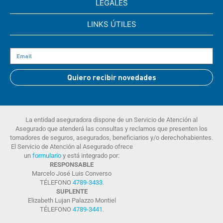
LEGALES
LINKS ÚTILES
Quiero recibir novedades
La entidad aseguradora dispone de un Servicio de Atención al
Asegurado que atenderá las consultas y reclamos que presenten los
tomadores de seguros, asegurados, beneficiarios y/o derechohabientes.
El Servicio de Atención al Asegurado ofrece
un
formulario
y está integrado por:
RESPONSABLE
Marcelo José Luis Converso
TÉLEFONO
4789-3433
.
SUPLENTE
Elizabeth Lujan Palazzo Montiel
TÉLEFONO
4789-3441
.