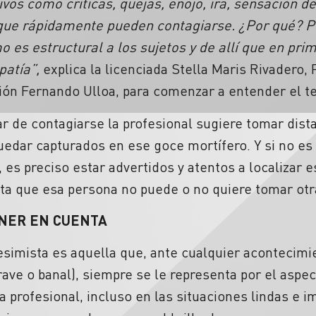
vos como críticas, quejas, enojo, ira, sensación d
que rápidamente pueden contagiarse. ¿Por qué? P
es estructural a los sujetos y de allí que en prim
patía”,
explica la licenciada Stella Maris Rivadero,
ción Fernando Ulloa, para comenzar a entender el 
r de contagiarse la profesional sugiere tomar dista
edar capturados en ese goce mortífero. Y si no es 
 es preciso estar advertidos y atentos a localizar 
ta que esa persona no puede o no quiere tomar otra
ENER EN CUENTA
simista es aquella que, ante cualquier acontecimie
rave o banal), siempre se le representa por el aspe
 profesional, incluso en las situaciones lindas e i