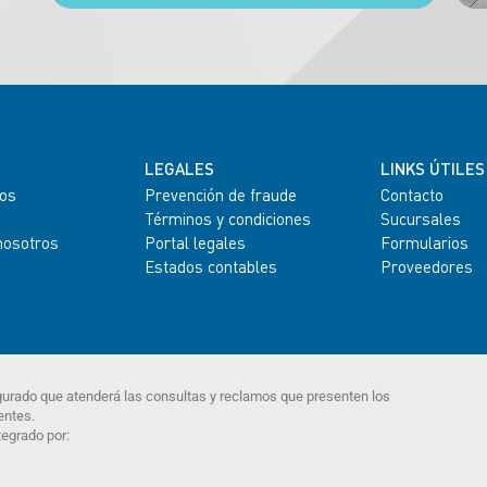
LEGALES
LINKS ÚTILES
os
Prevención de fraude
Contacto
Términos y condiciones
Sucursales
nosotros
Portal legales
Formularios
Estados contables
Proveedores
gurado que atenderá las consultas y reclamos que presenten los
entes.
tegrado por: