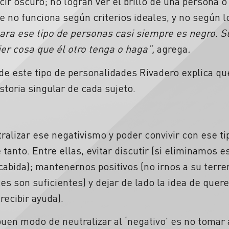
ir oscuro; no logran ver el brillo de una persona o
e no funciona según criterios ideales, y no según lo
ara ese tipo de personas casi siempre es negro. S
ier cosa que él otro tenga o haga”,
agrega
.
de este tipo de personalidades Rivadero explica qu
storia singular de cada sujeto.
ralizar ese negativismo y poder convivir con ese ti
 tanto. Entre ellas, evitar discutir (si eliminamos 
cabida); mantenernos positivos (no irnos a su terre
es son suficientes) y dejar de lado la idea de querer
recibir ayuda).
en modo de neutralizar al ‘negativo’ es no tomar al