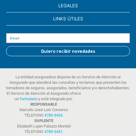
LEGALES
LINKS ÚTILES
Quiero recibir novedades
La entidad aseguradora dispone de un Servicio de Atención al
Asegurado que atenderá las consultas y reclamos que presenten los
tomadores de seguros, asegurados, beneficiarios y/o derechohabientes.
El Servicio de Atención al Asegurado ofrece
un
formulario
y está integrado por:
RESPONSABLE
Marcelo José Luis Converso
TÉLEFONO
4789-3433
.
SUPLENTE
Elizabeth Lujan Palazzo Montiel
TÉLEFONO
4789-3441
.