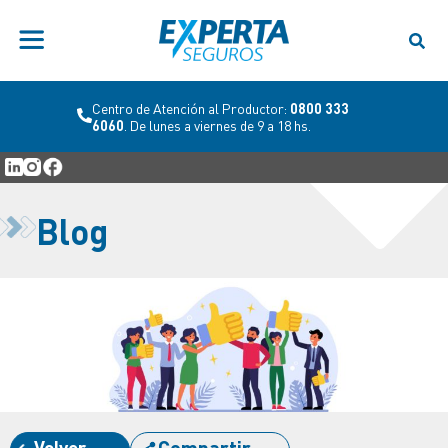
Centro de Atención al Productor:
0800 333
6060
. De lunes a viernes de 9 a 18 hs.
Blog
Volver
Compartir