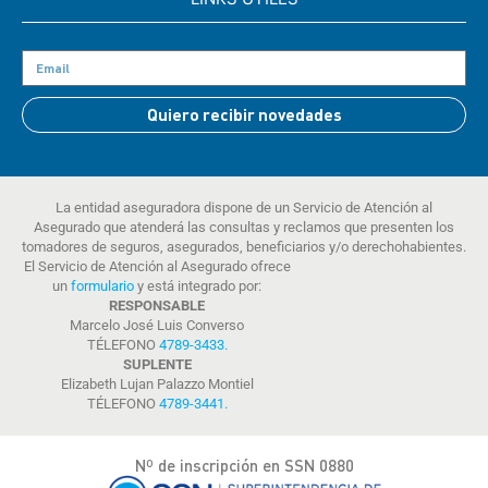
Quiero recibir novedades
La entidad aseguradora dispone de un Servicio de Atención al
Asegurado que atenderá las consultas y reclamos que presenten los
tomadores de seguros, asegurados, beneficiarios y/o derechohabientes.
El Servicio de Atención al Asegurado ofrece
un
formulario
y está integrado por:
RESPONSABLE
Marcelo José Luis Converso
TÉLEFONO
4789-3433
.
SUPLENTE
Elizabeth Lujan Palazzo Montiel
TÉLEFONO
4789-3441
.
Nº de inscripción en SSN 0880