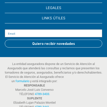
LEGALES
LINKS ÚTILES
Quiero recibir novedades
La entidad aseguradora dispone de un Servicio de Atención al
Asegurado que atenderá las consultas y reclamos que presenten los
tomadores de seguros, asegurados, beneficiarios y/o derechohabientes.
El Servicio de Atención al Asegurado ofrece
un
formulario
y está integrado por:
RESPONSABLE
Marcelo José Luis Converso
TÉLEFONO
4789-3433
.
SUPLENTE
Elizabeth Lujan Palazzo Montiel
TÉLEFONO
4789-3441
.