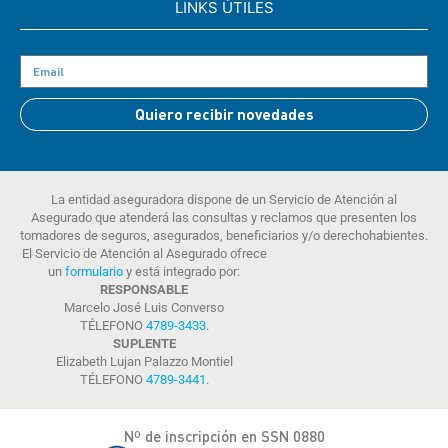
LINKS ÚTILES
Quiero recibir novedades
La entidad aseguradora dispone de un Servicio de Atención al
Asegurado que atenderá las consultas y reclamos que presenten los
tomadores de seguros, asegurados, beneficiarios y/o derechohabientes.
El Servicio de Atención al Asegurado ofrece
un
formulario
y está integrado por:
RESPONSABLE
Marcelo José Luis Converso
TÉLEFONO
4789-3433
.
SUPLENTE
Elizabeth Lujan Palazzo Montiel
TÉLEFONO
4789-3441
.
Nº de inscripción en SSN 0880