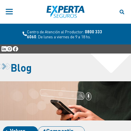
Centro de Atención al Productor:
0800 333
6060
. De lunes a viernes de 9 a 18 hs.
Blog
Volver