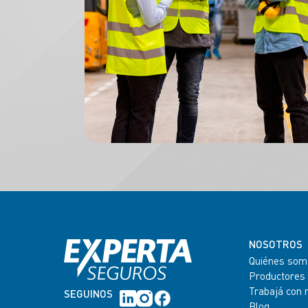
NOSOTROS
Quiénes som
Productores
Trabajá con 
SEGUINOS
Blog