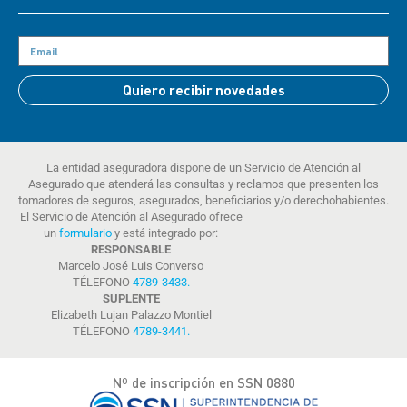
Quiero recibir novedades
La entidad aseguradora dispone de un Servicio de Atención al
Asegurado que atenderá las consultas y reclamos que presenten los
tomadores de seguros, asegurados, beneficiarios y/o derechohabientes.
El Servicio de Atención al Asegurado ofrece
un
formulario
y está integrado por:
RESPONSABLE
Marcelo José Luis Converso
TÉLEFONO
4789-3433
.
SUPLENTE
Elizabeth Lujan Palazzo Montiel
TÉLEFONO
4789-3441
.
Nº de inscripción en SSN 0880