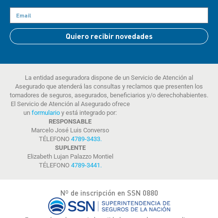
Quiero recibir novedades
La entidad aseguradora dispone de un Servicio de Atención al
Asegurado que atenderá las consultas y reclamos que presenten los
tomadores de seguros, asegurados, beneficiarios y/o derechohabientes.
El Servicio de Atención al Asegurado ofrece
un
formulario
y está integrado por:
RESPONSABLE
Marcelo José Luis Converso
TÉLEFONO
4789-3433
.
SUPLENTE
Elizabeth Lujan Palazzo Montiel
TÉLEFONO
4789-3441
.
Nº de inscripción en SSN 0880