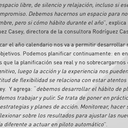
pacio libre, de silencio y relajación, incluso si e
compromiso. Debemos hacernos un espacio para no
bre, pero si cómo hábito durante el año
”, explica
uez Casey, directora de la consultora Rodríguez Ca
icar el año calendario nos va a permitir desarrollar
objetivos. Podemos planificar continuamente: en en
 que la planificación sea real y no sobrecargarnos
gnitivo, luego la acción y la experiencia nos puede
tud de flexibilidad se relaciona con estar atentos
y. Y agrega: “
debemos desarrollar el hábito de pl
os trabajar y pulir. Se trata de poner en práctica
 estrategias y planes de acción. Monitorear, hacer
flexionar sobre los resultados para ajustar las nu
a diferente a actuar en piloto automático
”.