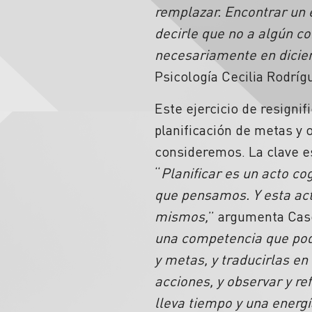
remplazar. Encontrar un es
decirle que no a algún 
necesariamente en diciem
Psicología Cecilia Rodríg
Este ejercicio de resignif
planificación de metas y 
consideremos. La clave es
“
Planificar es un acto co
que pensamos. Y esta acti
mismos,
” argumenta Case
una competencia que podem
y metas, y traducirlas en
acciones, y observar y re
lleva tiempo y una energí