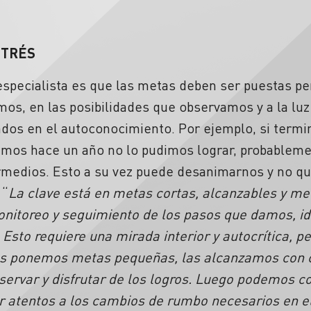
STRÉS
 especialista es que las metas deben ser puestas p
s, en las posibilidades que observamos y a la luz
ados en el autoconocimiento. Por ejemplo, si term
imos hace un año no lo pudimos lograr, probablem
rmedios. Esto a su vez puede desanimarnos y no que
 “
La clave está en metas cortas, alcanzables y me
itoreo y seguimiento de los pasos que damos, id
 Esto requiere una mirada interior y autocrítica, 
 nos ponemos metas pequeñas, las alcanzamos con c
ervar y disfrutar de los logros. Luego podemos co
r atentos a los cambios de rumbo necesarios en e