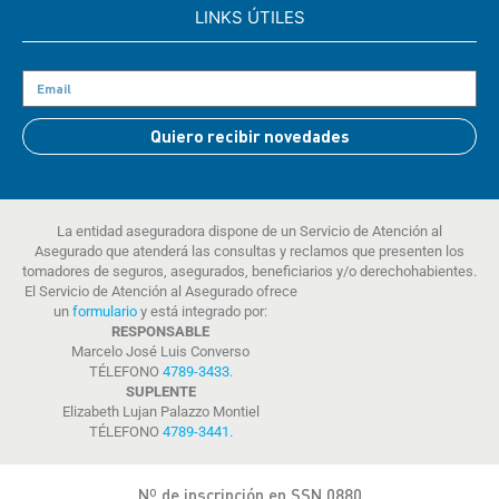
LINKS ÚTILES
Quiero recibir novedades
La entidad aseguradora dispone de un Servicio de Atención al
Asegurado que atenderá las consultas y reclamos que presenten los
tomadores de seguros, asegurados, beneficiarios y/o derechohabientes.
El Servicio de Atención al Asegurado ofrece
un
formulario
y está integrado por:
RESPONSABLE
Marcelo José Luis Converso
TÉLEFONO
4789-3433
.
SUPLENTE
Elizabeth Lujan Palazzo Montiel
TÉLEFONO
4789-3441
.
Nº de inscripción en SSN 0880