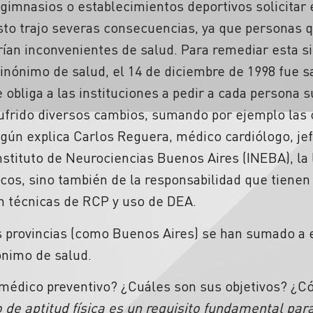
, gimnasios o establecimientos deportivos solicitar
sto trajo severas consecuencias, ya que personas 
rían inconvenientes de salud. Para remediar esta si
sinónimo de salud, el 14 de diciembre de 1998 fue 
bliga a las instituciones a pedir a cada persona s
ufrido diversos cambios, sumando por ejemplo las c
gún explica Carlos Reguera, médico cardiólogo, jef
nstituto de Neurociencias Buenos Aires (INEBA), la 
icos, sino también de la responsabilidad que tienen 
en técnicas de RCP y uso de DEA.
s provincias (como Buenos Aires) se han sumado a e
ónimo de salud.
médico preventivo? ¿Cuáles son sus objetivos? ¿C
o de aptitud física es un requisito fundamental par