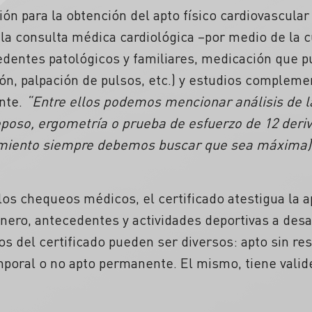
ón para la obtención del apto físico cardiovascular 
a consulta médica cardiológica –por medio de la cu
edentes patológicos y familiares, medicación que 
ón, palpación de pulsos, etc.) y estudios complem
ente.
“Entre ellos podemos mencionar análisis de la
poso, ergometría o prueba de esfuerzo de 12 deriv
dimiento siempre debemos buscar que sea máxima
os chequeos médicos, el certificado atestigua la apt
ero, antecedentes y actividades deportivas a desar
os del certificado pueden ser diversos: apto sin re
mporal o no apto permanente. El mismo, tiene valide