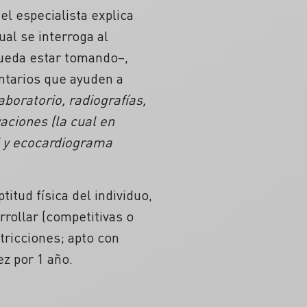
el especialista explica
al se interroga al
pueda estar tomando–,
entarios que ayuden a
boratorio, radiografías,
aciones (la cual en
) y ecocardiograma
itud física del individuo,
rollar (competitivas o
stricciones; apto con
z por 1 año.