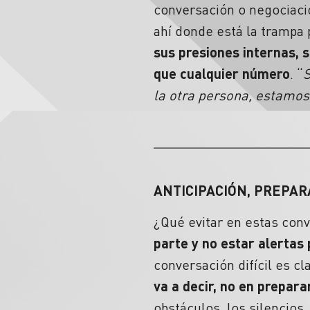
conversación o negociació
ahí donde está la trampa
sus presiones internas, 
que cualquier número
. “
S
la otra persona, estamos
ANTICIPACIÓN
,
PREPAR
¿Qué evitar en estas con
parte y no estar alertas
conversación difícil es c
va a decir, no en prepara
obstáculos, los
silencios
,