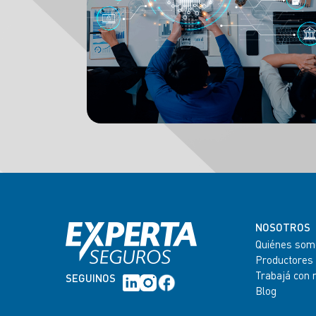
NOSOTROS
Quiénes som
Productores
Trabajá con 
SEGUINOS
Blog