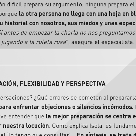
n difícil prepara su argumento; ninguna prepara el 
 porque
la otra persona no llega con una hoja en bl
su historial con nosotros, sus miedos y unas expe
i antes de empezar la charla no nos preguntamos
 jugando a la ruleta rusa
”, asegura el especialista.
ACIÓN,
FLEXIBILIDAD
Y
PERSPECTIVA
versaciones?
¿Qué errores se cometen al prepararl
 para enfrentar
objeciones
o
silencios
incómodos.
lave entender que
la mejor
preparación
se centra en
r nuestra locución
. Como explica Isola, es fundame
 el ‘lo tengo que consultar’…
En síntesis, se trata 